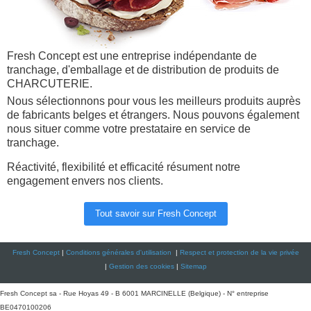
Fresh Concept est une entreprise indépendante de
tranchage, d'emballage et de distribution de produits de
CHARCUTERIE.
Nous sélectionnons pour vous les meilleurs produits auprès
de fabricants belges et étrangers. Nous pouvons également
nous situer comme votre prestataire en service de
tranchage.
Réactivité, flexibilité et efficacité résument notre
engagement envers nos clients.
Tout savoir sur Fresh Concept
Fresh Concept
|
Conditions générales d'utilisation
|
Respect et protection de la vie privée
|
Gestion des cookies
|
Sitemap
Fresh Concept sa - Rue Hoyas 49 - B 6001 MARCINELLE (Belgique) - N° entreprise
BE0470100206